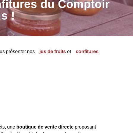
nfitures du Comptoir
s !
ous présenter nos
jus de fruits
et
confitures
ets, une
boutique de vente directe
proposant