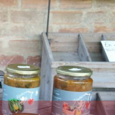
0
0,00
€
Contact
Le comptoir des mamets
Nos activités
Nos gourmandises
Les alentours