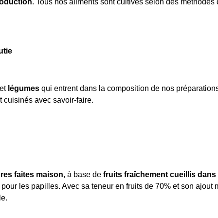
roduction
. Tous nos aliments sont cultivés selon des méthodes 
utie
et
légumes
qui entrent dans la composition de nos préparations.
t cuisinés avec savoir-faire.
ures faites maison
, à base de
fruits fraîchement cueillis dans
pour les papilles. Avec sa teneur en fruits de 70% et son ajout m
le.